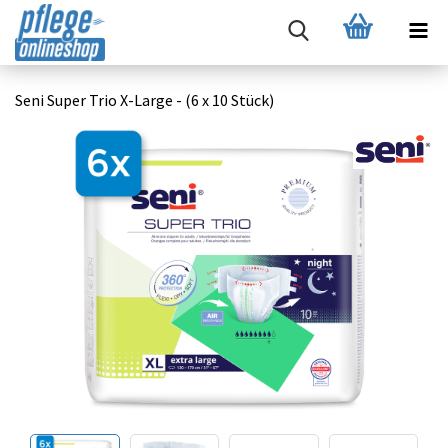
Seni Super Trio X-Large - (6 x 10 Stück)