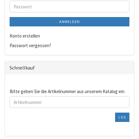
Adresse
Passwort
ANMELDEN
Konto erstellen
Passwort vergessen?
Schnellkauf
BITTE
Bitte geben Sie die Artikelnummer aus unserem Katalog ein.
GEBEN
SIE
DIE
ARTIKELNUMMER
LOS
AUS
UNSEREM
KATALOG