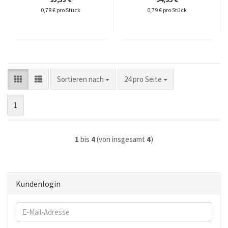
0,78 € pro Stück
0,79 € pro Stück
Sortieren nach
pro Seite
Sortieren nach
24 pro Seite
1
1
bis
4
(von insgesamt
4
)
Kundenlogin
E-
Mail-