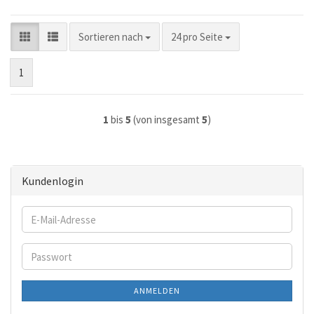
Sortieren nach
pro Seite
Sortieren nach
24 pro Seite
1
1
bis
5
(von insgesamt
5
)
Kundenlogin
E-
Mail-
Adresse
Passwort
ANMELDEN