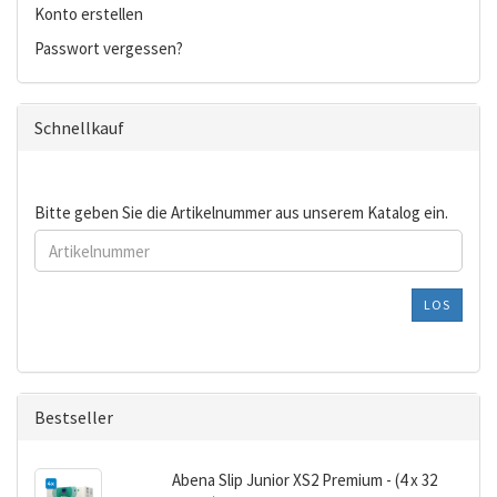
Konto erstellen
Passwort vergessen?
Schnellkauf
BITTE
Bitte geben Sie die Artikelnummer aus unserem Katalog ein.
GEBEN
SIE
DIE
ARTIKELNUMMER
LOS
AUS
UNSEREM
KATALOG
EIN.
Bestseller
Abena Slip Junior XS2 Premium - (4 x 32