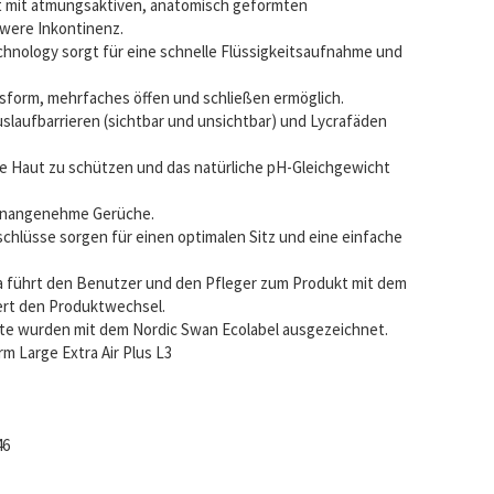
t mit atmungsaktiven, anatomisch geformten
hwere Inkontinenz.
hnology sorgt für eine schnelle Flüssigkeitsaufnahme und
ssform, mehrfaches öffen und schließen ermöglich.
slaufbarrieren (sichtbar und unsichtbar) und Lycrafäden
ie Haut zu schützen und das natürliche pH-Gleichgewicht
 unangenehme Gerüche.
chlüsse sorgen für einen optimalen Sitz und eine einfache
la führt den Benutzer und den Pfleger zum Produkt mit dem
tert den Produktwechsel.
te wurden mit dem Nordic Swan Ecolabel ausgezeichnet.
m Large Extra Air Plus L3
46