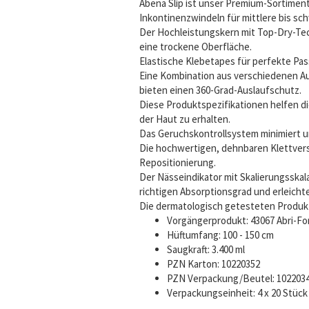
Abena Slip ist unser Premium-Sortimen
Inkontinenzwindeln für mittlere bis sc
Der Hochleistungskern mit Top-Dry-Tec
eine trockene Oberfläche.
Elastische Klebetapes für perfekte Pa
Eine Kombination aus verschiedenen Au
bieten einen 360-Grad-Auslaufschutz.
Diese Produktspezifikationen helfen d
der Haut zu erhalten.
Das Geruchskontrollsystem minimiert
Die hochwertigen, dehnbaren Klettvers
Repositionierung.
Der Nässeindikator mit Skalierungsska
richtigen Absorptionsgrad und erleich
Die dermatologisch getesteten Produk
Vorgängerprodukt: 43067 Abri-For
Hüftumfang: 100 - 150 cm
Saugkraft: 3.400 ml
PZN Karton: 10220352
PZN Verpackung/Beutel: 102203
Verpackungseinheit: 4 x 20 Stück