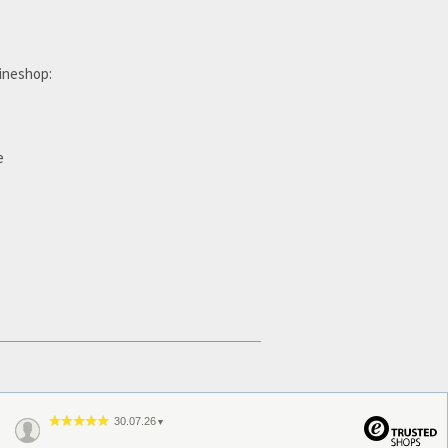
ineshop:
e
30.07.26
▼