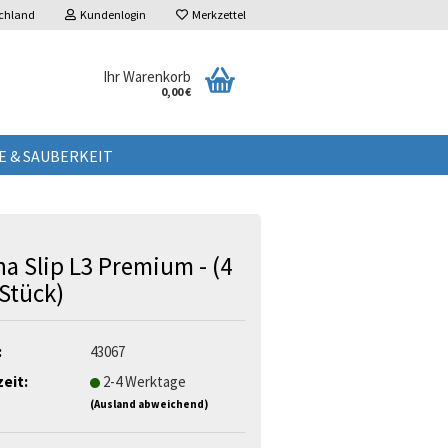
chland
Kundenlogin
Merkzettel
Ihr Warenkorb
0,00 €
E & SAUBERKEIT
a Slip L3 Premium - (4
 Stück)
:
43067
zeit:
2-4 Werktage
(Ausland abweichend)