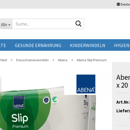
Deuts
Suche...
Alle
KTE
GESUNDE ERNÄHRUNG
KINDERWINDELN
HYGIEN
»
»
»
tikel
Erwachsenenwindeln
Abena
Abena Slip Premium
Aben
x 20
Art.Nr.
Liefer