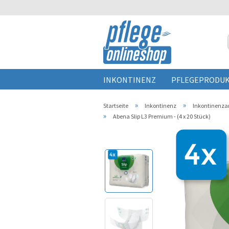
INKONTINENZ
PFLEGEPRODU
»
»
Startseite
Inkontinenz
Inkontinenzar
»
Abena Slip L3 Premium - (4 x 20 Stück)