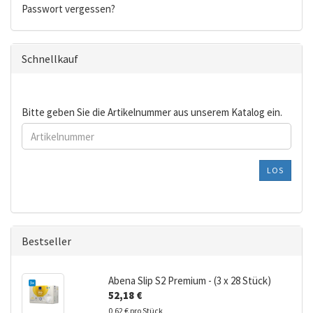
Passwort vergessen?
Schnellkauf
BITTE
Bitte geben Sie die Artikelnummer aus unserem Katalog ein.
GEBEN
SIE
DIE
ARTIKELNUMMER
LOS
AUS
UNSEREM
KATALOG
EIN.
Bestseller
Abena Slip S2 Premium - (3 x 28 Stück)
52,18 €
0,62 € pro Stück