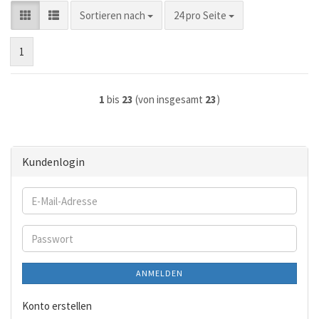
Sortieren nach
pro Seite
Sortieren nach
24 pro Seite
1
1
bis
23
(von insgesamt
23
)
Kundenlogin
E-
Mail-
Adresse
Passwort
ANMELDEN
Konto erstellen