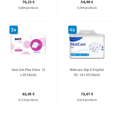
70,23 €
54,98 €
0,68 € pro Stück
0,34 € pro Stück
Seni San Plus Extra - (3
Molicare Slip 6 Tropfen
x 30 Stück)
XS - (4 x 30 Stück)
63,95 €
73,67 €
0,71 € pro Stück
0,61 € pro Stück