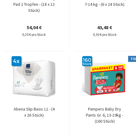
Pad 2 Tropfen - (18 x 12
7-14 kg - (6 x 24 Stück)
Stück)
54,04 €
43,48 €
0,25 € pro Stück
0,30 € pro Stück
TO
Abena Slip Basic L1 - (4
Pampers Baby Dry
x 26 Stück)
Pants Gr. 6, 13-19kg -
(160 Stück)