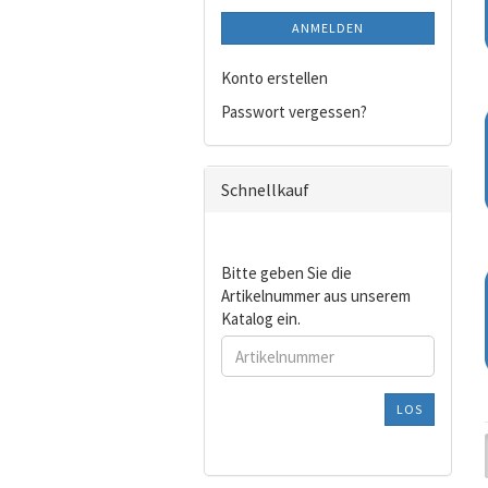
ANMELDEN
Konto erstellen
Passwort vergessen?
Schnellkauf
BITTE
Bitte geben Sie die
GEBEN
Artikelnummer aus unserem
SIE
Katalog ein.
DIE
ARTIKELNUMMER
AUS
UNSEREM
LOS
KATALOG
EIN.