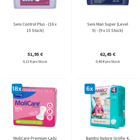
Seni Control Plus - (16 x
Seni Man Super (Level
15 Stück)
5) - (9 x 15 Stück)
51,95 €
62,45 €
0,22 € pro Stück
0,46 € pro Stück
MoliCare Premium Lady
Bambo Nature Größe 4,