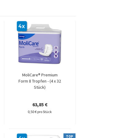
MoliCare® Premium
Form 8 Tropfen - (4 x 32
Stück)
63,85 €
0,50 € pro Stück
TOP