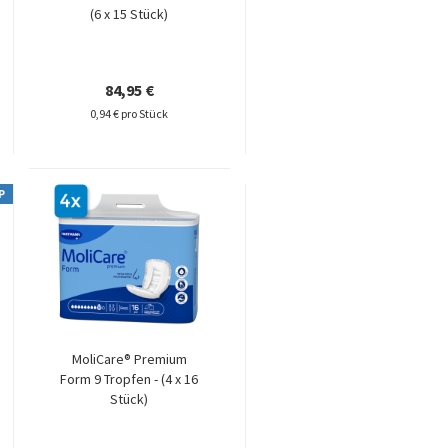
(6 x 15 Stück)
84,95 €
0,94 € pro Stück
P
MoliCare® Premium
Form 9 Tropfen - (4 x 16
Stück)