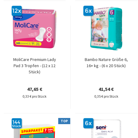
MoliCare Premium Lady
Bambo Nature Größe 6,
Pad 3 Tropfen - (12 x 12
16+ kg - (6 x 20 Stück)
Stück)
47,65 €
41,54 €
0,33 € pro Stück
0,35 € pro Stück
TOP