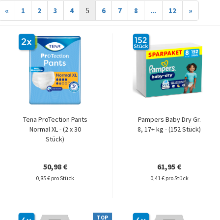
«
1
2
3
4
5
6
7
8
...
12
»
Tena ProTection Pants
Pampers Baby Dry Gr.
Normal XL - (2 x 30
8, 17+ kg - (152 Stück)
Stück)
50,98 €
61,95 €
0,85 € pro Stück
0,41 € pro Stück
TOP