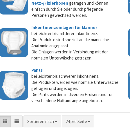
Netz-/Fixierhosen
getragen und können
einfach durch Sie oder durch pflegende
Personen gewechselt werden.
Inkontinenzeinlagen für Männer
bei leichter bis mittlerer Inkontinenz.
Die Produkte sind speziell an die männliche
Anatomie angepasst.
Die Einlagen werden in Verbindung mit der
normalen Unterwäsche getragen.
Pants
bei leichter bis schwerer Inkontinenz.
Die Produkte werden wie normale Unterwäsche
getragen und angezogen.
Die Pants werden in diversen Größen und für
verschiedene Hüftumfänge angeboten.
Sortieren nach
pro Seite
Sortieren nach
24 pro Seite