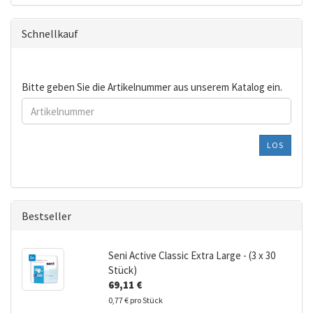
Schnellkauf
BITTE
Bitte geben Sie die Artikelnummer aus unserem Katalog ein.
GEBEN
SIE
DIE
ARTIKELNUMMER
LOS
AUS
UNSEREM
KATALOG
EIN.
Bestseller
Seni Active Classic Extra Large - (3 x 30
Stück)
69,11 €
0,77 € pro Stück