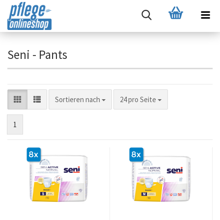
Seni - Pants
Sortieren nach
pro Seite
Sortieren nach
24 pro Seite
1