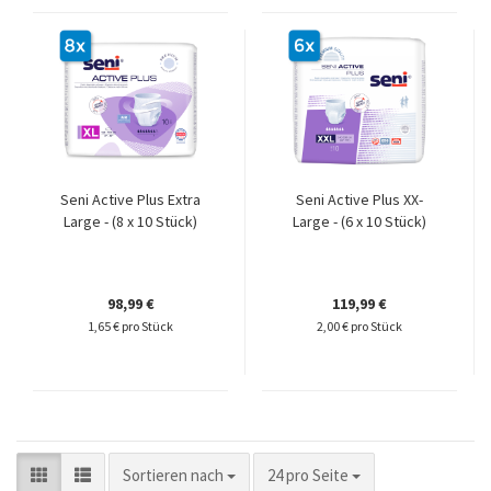
Seni Active Plus Extra
Seni Active Plus XX-
Large - (8 x 10 Stück)
Large - (6 x 10 Stück)
98,99 €
119,99 €
1,65 € pro Stück
2,00 € pro Stück
Sortieren nach
pro Seite
Sortieren nach
24 pro Seite